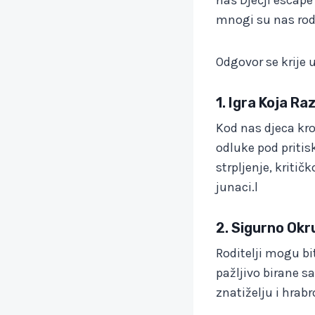
mnogi su nas rodit
Odgovor se krije u
1. Igra Koja Ra
Kod nas djeca kro
odluke pod pritis
strpljenje, kritič
junaci.l
2. Sigurno Okr
Roditelji mogu bi
pažljivo birane 
znatiželju i hrabr