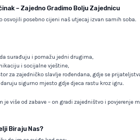
činak – Zajedno Gradimo Bolju Zajednicu
osvojili posebno cijeni naš utjecaj izvan samih soba.
 da surađuju i pomažu jedni drugima,
kaciju i socijalne vještine,
tor za zajedničko slavlje rođendana, gdje se prijateljstv
 daruju sigurno mjesto gdje djeca rastu kroz igru.
m je više od zabave – on gradi zajedništvo i povjerenje 
lji Biraju Nas?
ažu da im se sviđa kod nas: