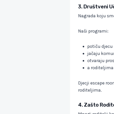
3. Društveni U
Nagrada koju smo 
Naši programi:
potiču djecu
jačaju komuni
otvaraju pros
a roditeljima
Djecji escape roo
roditeljima.
4. Zašto Rodite
Mnogi roditelji k