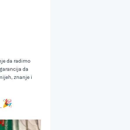
nje da radimo
e garancija da
ijeh, znanje i
a.