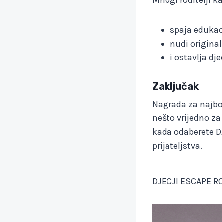
spaja edukac
nudi origina
i ostavlja dj
Zaključak
Nagrada za najbo
nešto vrijedno za 
kada odaberete DJ
prijateljstva.
DJECJI ESCAPE RO