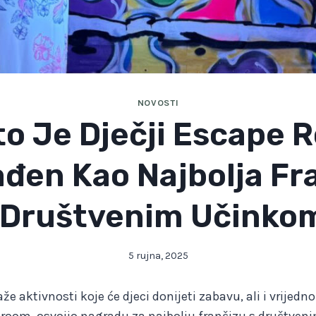
NOVOSTI
to Je Dječji Escape 
đen Kao Najbolja Fr
 Društvenim Učinko
5 rujna, 2025
raže aktivnosti koje će djeci donijeti zabavu, ali i vrijedn
e room osvojio nagradu za najbolju franšizu s društve