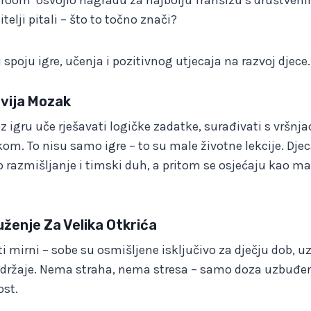
elji pitali – što to točno znači?
 spoju igre, učenja i pozitivnog utjecaja na razvoj djece.
zvija Mozak
z igru uče rješavati logičke zadatke, surađivati s vršnja
kom. To nisu samo igre – to su male životne lekcije. Dje
ko razmišljanje i timski duh, a pritom se osjećaju kao mali
uženje Za Velika Otkrića
ti mirni – sobe su osmišljene isključivo za dječju dob, uz
sadržaje. Nema straha, nema stresa – samo doza uzbuđen
ost.