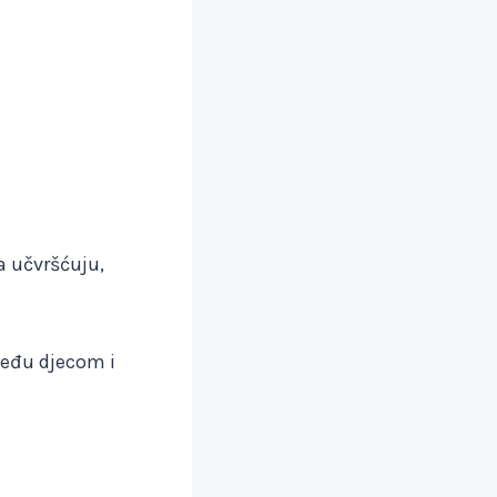
a učvršćuju,
među djecom i