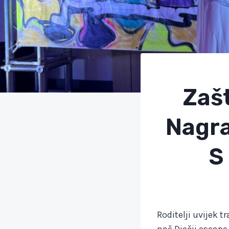
Zaš
Nagra
S
Roditelji uvijek t
naš Dječji escap