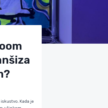
Room
anšiza
m?
o iskustvo. Kada je
nim učinkom,