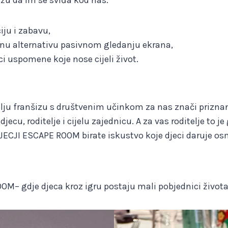
iju i zabavu,
lnu alternativu pasivnom gledanju ekrana,
eci uspomene koje nose cijeli život.
lju franšizu s društvenim učinkom za nas znači prizna
djecu, roditelje i cijelu zajednicu. A za vas roditelje to j
ECJI ESCAPE ROOM birate iskustvo koje djeci daruje osm
OM– gdje djeca kroz igru postaju mali pobjednici život