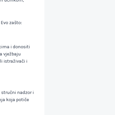
 Evo zašto:
cima i donositi
ca vježbaju
 istraživači i
 stručni nadzor i
ja koja potiče