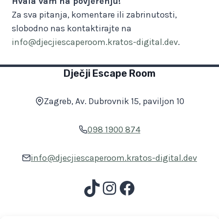
Hvala vam na povjerenju!
Za sva pitanja, komentare ili zabrinutosti,
slobodno nas kontaktirajte na
info@djecjiescaperoom.kratos-digital.dev
.
Dječji Escape Room
Zagreb, Av. Dubrovnik 15, paviljon 10
098 1900 874
info@djecjiescaperoom.kratos-digital.dev
TikTok
Instagram
Facebook